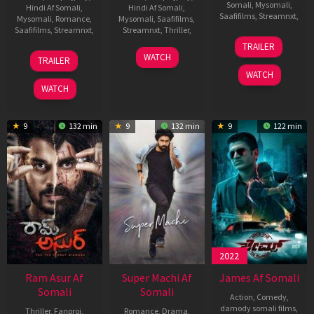
Somali
,
Mysomali
,
Hindi Af Somali
,
Hindi Af Somali
,
Saafifilms
,
Streamnxt
,
Mysomali
,
Romance
,
Mysomali
,
Saafifilms
,
Saafifilms
,
Streamnxt
,
Streamnxt
,
Thriller
,
9
Deven
TRAILER
Dec
Munjal
5
Hanu
20
Sarthak
WATCH
TRAILER
2021
Aug
Raghavapudi
Aug
Dasgupta
WATCH
2022
2021
WATCH
9
132 min
9
132 min
9
122 min
2022
Ram Asur Af
Super Machi Af
James Af Somali
Somali
Somali
Action
,
Comedy
,
damody somali films
,
Thriller
,
Fanproj
,
Romance
,
Drama
,