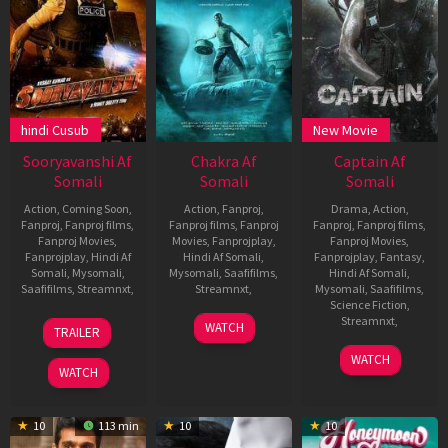
hindi Cusub
New Movie
Sooryavanshi Af
Chakra Af
Captain Af
Somali
Somali
Somali
Action
,
Coming Soon
,
Action
,
Fanproj
,
Drama
,
Action
,
Fanproj
,
Fanproj films
,
Fanproj films
,
Fanproj
Fanproj
,
Fanproj films
,
Fanproj Movies
,
Movies
,
Fanprojplay
,
Fanproj Movies
,
Fanprojplay
,
Hindi Af
Hindi Af Somali
,
Fanprojplay
,
Fantasy
,
Somali
,
Mysomali
,
Mysomali
,
Saafifilms
,
Hindi Af Somali
,
Saafifilms
,
Streamnxt
,
Streamnxt
,
Mysomali
,
Saafifilms
,
Science Fiction
,
31
Rohit
18
M.
Streamnxt
,
WATCH
TRAILER
Dec
Shetty
Feb
S.
8
Shakti
2020
2021
Anandan
WATCH
Sep
Soundar
WATCH
2022
Rajan
10
113 min
10
10