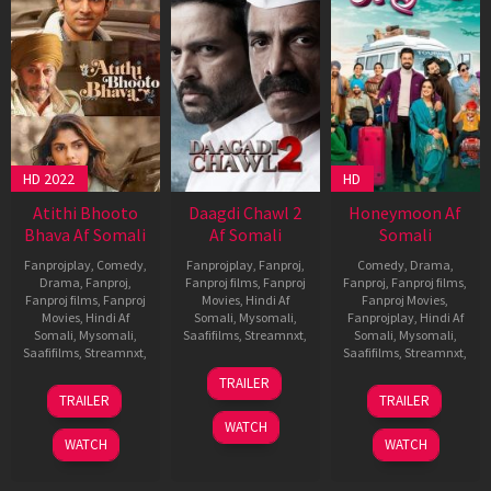
HD 2022
HD
Atithi Bhooto
Daagdi Chawl 2
Honeymoon Af
Bhava Af Somali
Af Somali
Somali
Fanprojplay
,
Comedy
,
Fanprojplay
,
Fanproj
,
Comedy
,
Drama
,
Drama
,
Fanproj
,
Fanproj films
,
Fanproj
Fanproj
,
Fanproj films
,
Fanproj films
,
Fanproj
Movies
,
Hindi Af
Fanproj Movies
,
Movies
,
Hindi Af
Somali
,
Mysomali
,
Fanprojplay
,
Hindi Af
Somali
,
Mysomali
,
Saafifilms
,
Streamnxt
,
Somali
,
Mysomali
,
Saafifilms
,
Streamnxt
,
Saafifilms
,
Streamnxt
,
18
Chandrakant
TRAILER
23
Hardik
25
Amarpreet
Aug
Kanse
TRAILER
TRAILER
Sep
Gajjar
Oct
G.S.
2022
WATCH
2022
2022
Chhabra
WATCH
WATCH