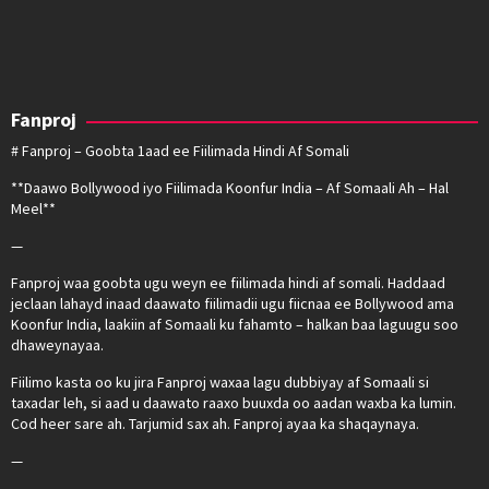
Fanproj
# Fanproj – Goobta 1aad ee Fiilimada Hindi Af Somali
**Daawo Bollywood iyo Fiilimada Koonfur India – Af Somaali Ah – Hal
Meel**
—
Fanproj waa goobta ugu weyn ee fiilimada hindi af somali. Haddaad
jeclaan lahayd inaad daawato fiilimadii ugu fiicnaa ee Bollywood ama
Koonfur India, laakiin af Somaali ku fahamto – halkan baa laguugu soo
dhaweynayaa.
Fiilimo kasta oo ku jira Fanproj waxaa lagu dubbiyay af Somaali si
taxadar leh, si aad u daawato raaxo buuxda oo aadan waxba ka lumin.
Cod heer sare ah. Tarjumid sax ah. Fanproj ayaa ka shaqaynaya.
—