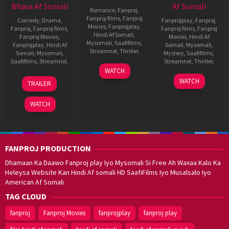
Bhava Af Somali
Af Somali
Romance
,
Fanproj
,
Fanproj films
,
Fanproj
Comedy
,
Drama
,
Fanprojplay
,
Fanproj
,
Movies
,
Fanprojplay
,
Fanproj
,
Fanproj films
,
Fanproj films
,
Fanproj
Hindi Af Somali
,
Fanproj Movies
,
Movies
,
Hindi Af
Mysomali
,
Saafifilms
,
Fanprojplay
,
Hindi Af
Somali
,
Mysomali
,
Streamnxt
,
Thriller
,
Somali
,
Mysomali
,
Mystery
,
Saafifilms
,
Saafifilms
,
Streamnxt
,
Streamnxt
,
Thriller
,
2
Shashanka
WATCH
Dec
Ghosh
23
Hardik
10
Ramanan
WATCH
TRAILER
2022
Sep
Gajjar
Feb
Purushotha
2022
2023
WATCH
FANPROJ PRODUCTION
Dhamaan Ka Daawo Fanproj play Iyo Mysomali Si Free Ah Waxaa Kalo Ka
Heleysa Website Kan Hindi Af somali HD SaafiFilms Iyo Musalsalo Iyo
American Af Somali
TAG CLOUD
fanproj
Fanproj Movies
fanprojplay
fanproj play