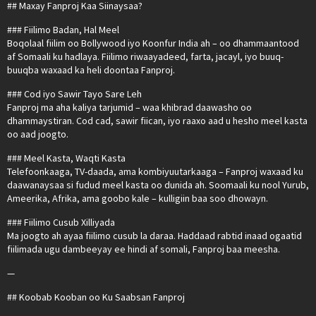
## Maxay Fanproj Kaa Siinaysaa?
### Fiilimo Badan, Hal Meel
Boqolaal fiilim oo Bollywood iyo Koonfur India ah – oo dhammaantood
af Somaali ku hadlaya. Fiilimo riwaayadeed, farta, jacayl, iyo buuq-
buuqba waxaad ka heli doontaa Fanproj.
### Cod iyo Sawir Tayo Sare Leh
Fanproj ma aha kaliya tarjumid – waa khibrad daawasho oo
dhammaystiran. Cod cad, sawir fiican, iyo raaxo aad u hesho meel kasta
oo aad joogto.
### Meel Kasta, Waqti Kasta
Telefoonkaaga, TV-daada, ama kombiyuutarkaaga – Fanproj waxaad ku
daawanaysaa si fudud meel kasta oo dunida ah. Soomaali ku nool Yurub,
Ameerika, Afrika, ama goobo kale – kulligiin baa soo dhowayn.
### Fiilimo Cusub Xilliyada
Ma joogto ah ayaa fiilimo cusub la daraa. Haddaad rabtid inaad ogaatid
fiilimada ugu dambeeyay ee hindi af somali, Fanproj baa meesha.
—
## Koobab Kooban oo Ku Saabsan Fanproj