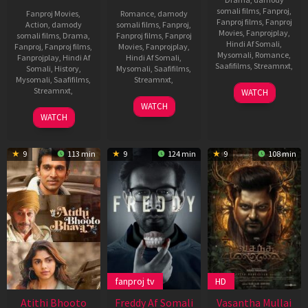
somali films
,
Fanproj
,
Fanproj Movies
,
Romance
,
damody
Fanproj films
,
Fanproj
Action
,
damody
somali films
,
Fanproj
,
Movies
,
Fanprojplay
,
somali films
,
Drama
,
Fanproj films
,
Fanproj
Hindi Af Somali
,
Fanproj
,
Fanproj films
,
Movies
,
Fanprojplay
,
Mysomali
,
Romance
,
Fanprojplay
,
Hindi Af
Hindi Af Somali
,
Saafifilms
,
Streamnxt
,
Somali
,
History
,
Mysomali
,
Saafifilms
,
Mysomali
,
Saafifilms
,
Streamnxt
,
17
Venu
Streamnxt
,
WATCH
Jun
Udugula
7
Polimera
WATCH
3
Dr.
2022
Jan
Nageshwar
WATCH
Jun
Chandraprakash
2022
2022
Dwivedi
9
113 min
9
124 min
9
108 min
fanproj tv
HD
Atithi Bhooto
Freddy Af Somali
Vasantha Mullai