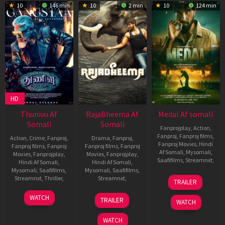
10
146 min
10
2 min
10
124 min
HD
Thunivu Af
RajaBheema Af
Medal Af somali
Somali
Somali
Fanprojplay
,
Action
,
Fanproj
,
Fanproj films
,
Action
,
Crime
,
Fanproj
,
Drama
,
Fanproj
,
Fanproj Movies
,
Hindi
Fanproj films
,
Fanproj
Fanproj films
,
Fanproj
Af Somali
,
Mysomali
,
Movies
,
Fanprojplay
,
Movies
,
Fanprojplay
,
Saafifilms
,
Streamnxt
,
Hindi Af Somali
,
Hindi Af Somali
,
Mysomali
,
Saafifilms
,
Mysomali
,
Saafifilms
,
2
Streamnxt
,
Thriller
,
Streamnxt
,
TRAILER
Jun
11
H.
10
Naresh
2023
WATCH
TRAILER
WATCH
Jan
Vinoth
Mar
Sampath
2023
2022
WATCH