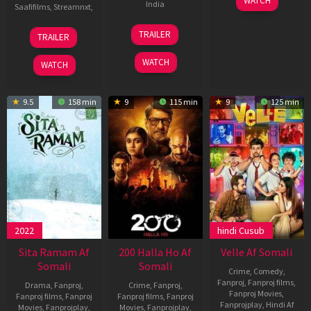
WATCH
India
Saafifilms
,
Streamnxt
,
Dec
2019
8
Ravi
06
TRAILER
TRAILER
May
Babu
Mar
2026
2026
WATCH
WATCH
9.5
158 min
9
115 min
9
125 min
2022
hindi Cusub
Sita Ramam Af
200 Halla Ho Af
Velle Af Somali
Somali
Somali
Crime
,
Comedy
,
Fanproj
,
Fanproj films
,
Drama
,
Fanproj
,
Crime
,
Fanproj
,
Fanproj Movies
,
Fanproj films
,
Fanproj
Fanproj films
,
Fanproj
Fanprojplay
,
Hindi Af
Movies
,
Fanprojplay
,
Movies
,
Fanprojplay
,