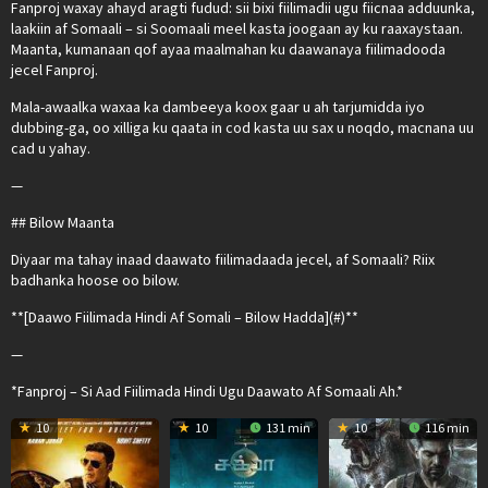
Fanproj waxay ahayd aragti fudud: sii bixi fiilimadii ugu fiicnaa adduunka,
laakiin af Somaali – si Soomaali meel kasta joogaan ay ku raaxaystaan.
Maanta, kumanaan qof ayaa maalmahan ku daawanaya fiilimadooda
jecel Fanproj.
Mala-awaalka waxaa ka dambeeya koox gaar u ah tarjumidda iyo
dubbing-ga, oo xilliga ku qaata in cod kasta uu sax u noqdo, macnana uu
cad u yahay.
—
## Bilow Maanta
Diyaar ma tahay inaad daawato fiilimadaada jecel, af Somaali? Riix
badhanka hoose oo bilow.
**[Daawo Fiilimada Hindi Af Somali – Bilow Hadda](#)**
—
*Fanproj – Si Aad Fiilimada Hindi Ugu Daawato Af Somaali Ah.*
10
10
131 min
10
116 min