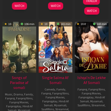
TRAILER
2025
2025
Jul
Singh
WATCH
WATCH
2025
WATCH
10
106 min
10
141 min
10.0
143 min
Songs of
Single Salma Af
Ishqa’n De Lekhe
Paradise af
Somali
Af Somali
somali
Comedy
,
Family
,
Fanproj
,
Fanproj films
,
Fanproj
,
Fanproj films
,
Fanproj Movies
,
Music
,
Drama
,
Family
,
Fanproj Movies
,
Fanprojplay
,
Hindi Af
Fanproj
,
Fanproj films
,
Fanprojplay
,
Hindi Af
Somali
,
Mysomali
,
Fanproj Movies
,
Somali
,
Mysomali
,
Saafifilms
,
Streamnxt
,
Fanprojplay
,
Hindi Af
Saafifilms
,
Streamnxt
,
Somali
,
Mysomali
,