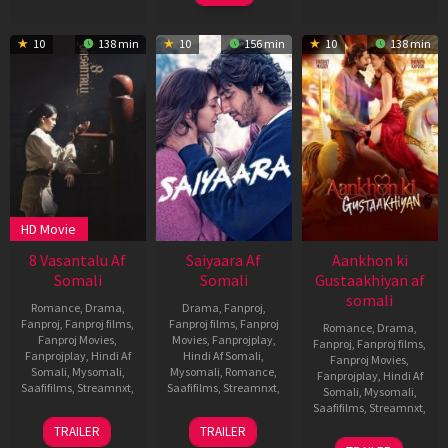
10
138 min
10
156 min
10
138 min
HD Movie
8 Vasantalu Af
Saiyaara Af
Aankhon ki
Somali
Somali
Gustaakhiyan af
somali
Romance
,
Drama
,
Drama
,
Fanproj
,
Fanproj
,
Fanproj films
,
Fanproj films
,
Fanproj
Romance
,
Drama
,
Fanproj Movies
,
Movies
,
Fanprojplay
,
Fanproj
,
Fanproj films
,
Fanprojplay
,
Hindi Af
Hindi Af Somali
,
Fanproj Movies
,
Somali
,
Mysomali
,
Mysomali
,
Romance
,
Fanprojplay
,
Hindi Af
Saafifilms
,
Streamnxt
,
Saafifilms
,
Streamnxt
,
Somali
,
Mysomali
,
Saafifilms
,
Streamnxt
,
20
Phanindra
18
Mohit
TRAILER
TRAILER
Jun
Narsetti
Jul
Suri
11
Santosh