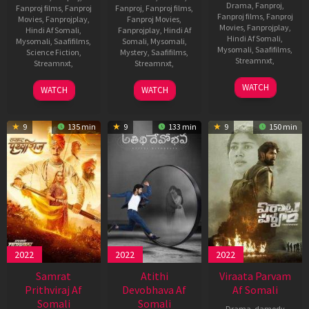
Drama
,
Fanproj
,
Fanproj films
,
Fanproj
Fanproj
,
Fanproj films
,
Fanproj films
,
Fanproj
Movies
,
Fanprojplay
,
Fanproj Movies
,
Movies
,
Fanprojplay
,
Hindi Af Somali
,
Fanprojplay
,
Hindi Af
Hindi Af Somali
,
Mysomali
,
Saafifilms
,
Somali
,
Mysomali
,
Mysomali
,
Saafifilms
,
Science Fiction
,
Mystery
,
Saafifilms
,
Streamnxt
,
Streamnxt
,
Streamnxt
,
17
Chethan
18
Triparna
13
Puli
WATCH
WATCH
WATCH
Mar
Kumar
Nov
Venkatesh
Jan
Vasu
2022
2021
2022
9
135 min
9
133 min
9
150 min
2022
2022
2022
Samrat
Atithi
Viraata Parvam
Prithviraj Af
Devobhava Af
Af Somali
Somali
Somali
Drama
,
damody