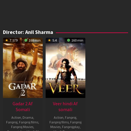
Director:
Anil Sharma
7.179
168 min
5.4
160 min
Gadar 2 Af
Veer hindi Af
Somali
somali
Action
,
Drama
,
Action
,
Fanproj
,
Fanproj
,
Fanproj films
,
Fanproj films
,
Fanproj
Fanproj Movies
,
Movies
,
Fanprojplay
,